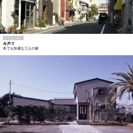
住宅
台東区
今戸-T
冬でも快適な三人の家