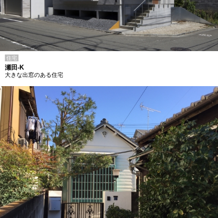
住宅
瀬田-K
大きな出窓のある住宅