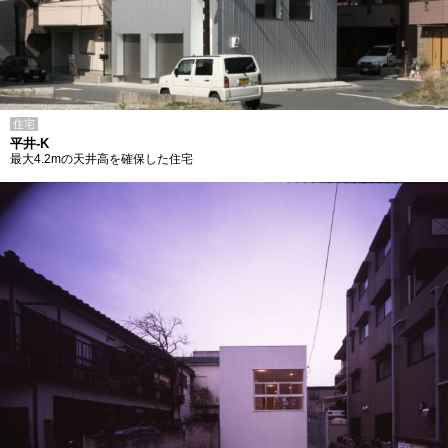
住宅
平井-K
最大4.2mの天井高を確保した住宅