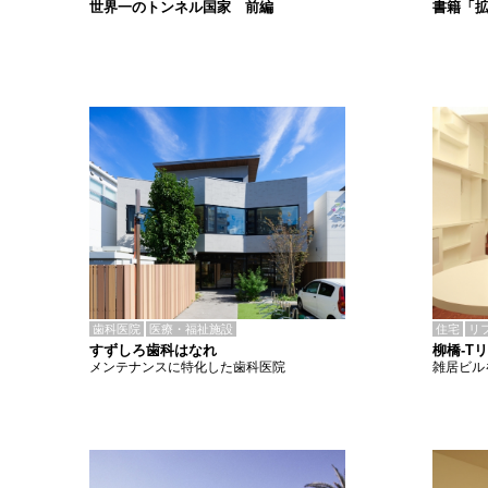
書籍「
世界一のトンネル国家 前編
歯科医院
医療・福祉施設
住宅
リ
すずしろ歯科はなれ
柳橋-T
メンテナンスに特化した歯科医院
雑居ビル