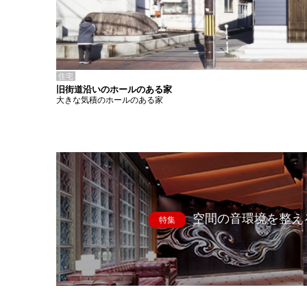
住宅
旧街道沿いのホールのある家
大きな気積のホールのある家
空間の音環境を整え
特集