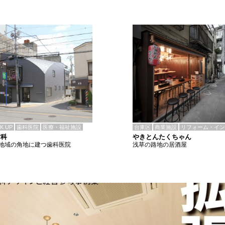
CK UP
歯科医院
医療・福祉施設
台東区
商業施設
リフォーム・イン
歯科
やきとんたくちゃん
地域の角地に建つ歯科医院
浅草の路地の居酒屋