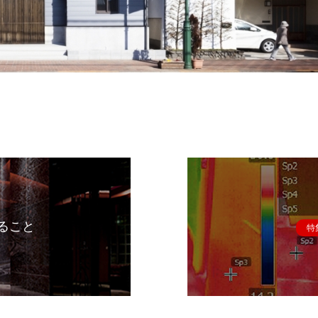
ること
特