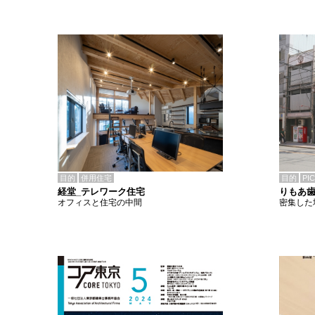
目的
併用住宅
目的
PI
経堂_テレワーク住宅
りもあ
オフィスと住宅の中間
密集した