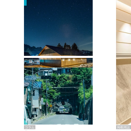
掲載雑誌・書籍
『街歩き研修「アールデコとモダニズ
ム、和風バロック」』のレポート記事が
掲載
掲載雑誌
コラム