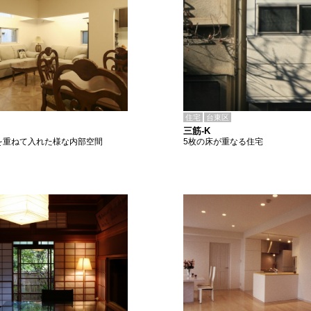
住宅
台東区
三筋-K
5枚の床が重なる住宅
を重ねて入れた様な内部空間