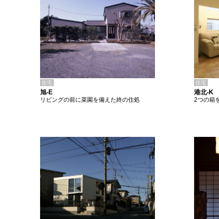
住宅
住宅
旭-E
港北-K
リビングの前に菜園を備えた終の住処
2つの箱