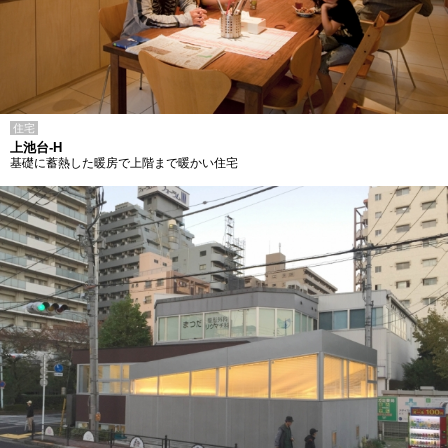
住宅
上池台-H
基礎に蓄熱した暖房で上階まで暖かい住宅