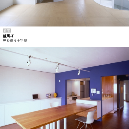
住宅
練馬-T
光を纏う十字壁