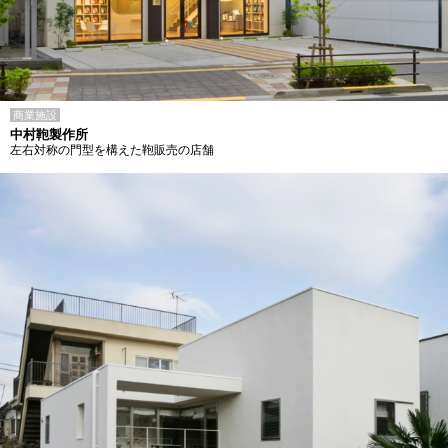
商業施設
中村鞄製作所
左右対称の門型を構えた鞄販売の店舗