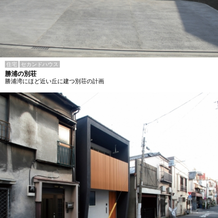
住宅
セカンドハウス
勝浦の別荘
勝浦湾にほど近い丘に建つ別荘の計画