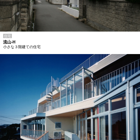
住宅
流山-H
小さな３階建ての住宅