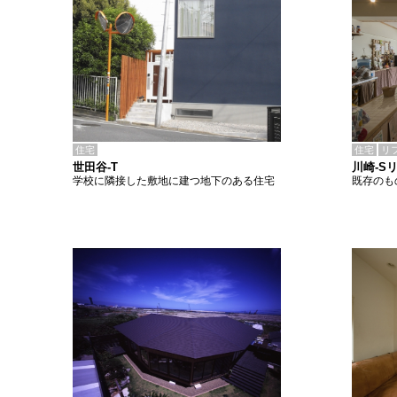
住宅
住宅
リ
世田谷-T
川崎-S
学校に隣接した敷地に建つ地下のある住宅
既存のも