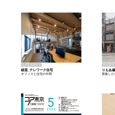
目的
併用住宅
目的
PI
経堂_テレワーク住宅
りもあ
オフィスと住宅の中間
密集した