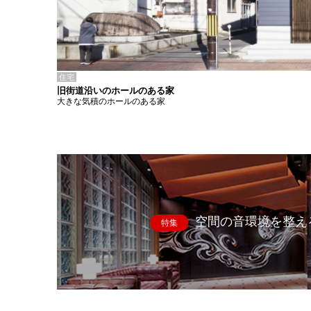
住宅
旧街道沿いのホールのある家
大きな気積のホールのある家
空間の音環境を整え
特集