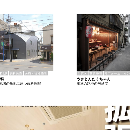
CK UP
歯科医院
医療・福祉施設
台東区
商業施設
リフォーム・イン
歯科
やきとんたくちゃん
地域の角地に建つ歯科医院
浅草の路地の居酒屋