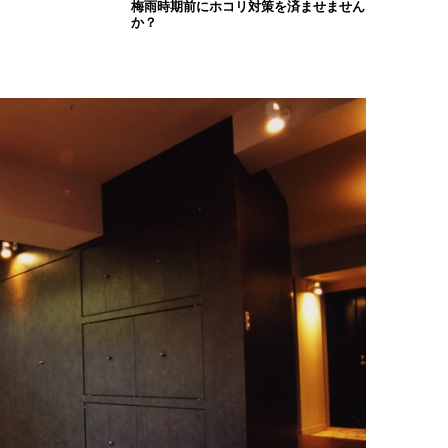
梅雨時期前にホコリ対策を済ませません
か？