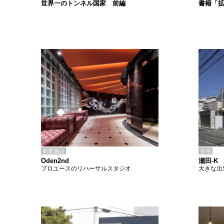
書籍「
世界一のトンネル国家 前編
商業施設
住宅
Oden2nd
瀬田-K
プロユースのリハーサルスタジオ
大きな出