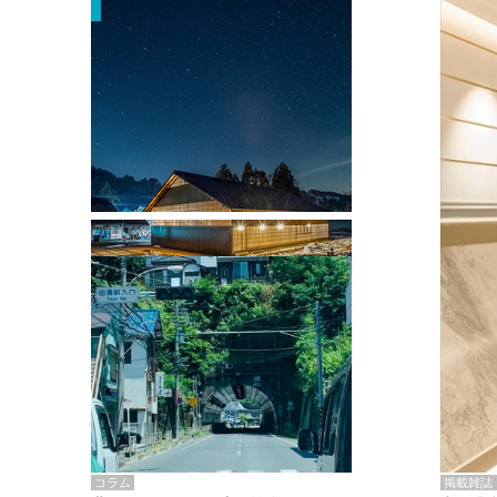
掲載雑誌・書籍
『街歩き研修「アールデコとモダニズ
ム、和風バロック」』のレポート記事が
掲載
掲載雑誌
コラム