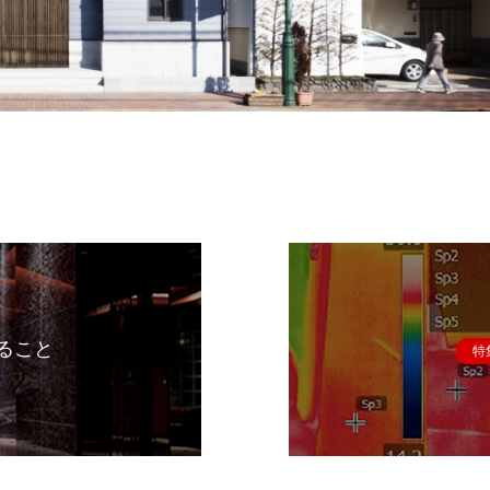
ること
特