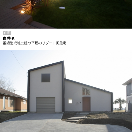
住宅
白井-K
雛壇造成地に建つ平屋のリゾート風住宅