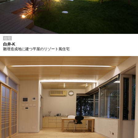
住宅
白井-K
雛壇造成地に建つ平屋のリゾート風住宅