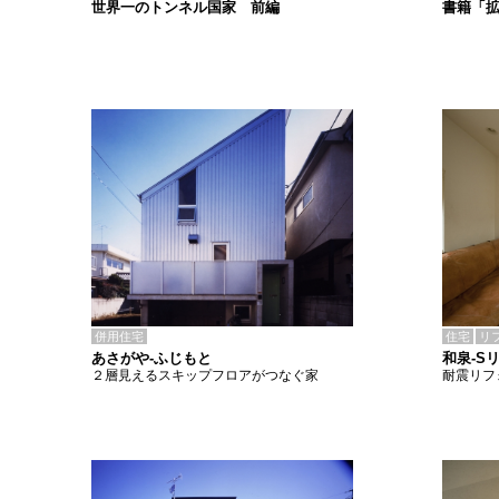
書籍「
世界一のトンネル国家 前編
併用住宅
住宅
リ
あさがや-ふじもと
和泉-S
２層見えるスキップフロアがつなぐ家
耐震リフ