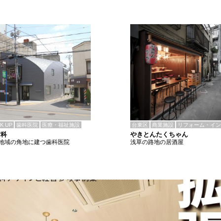
CK UP
歯科医院
医療・福祉施設
台東区
商業施設
リフォーム・イン
歯科
やきとんたくちゃん
地域の角地に建つ歯科医院
浅草の路地の居酒屋