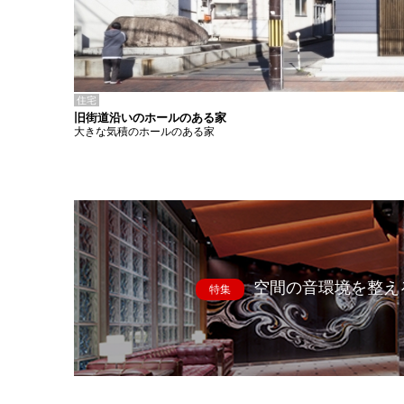
住宅
旧街道沿いのホールのある家
大きな気積のホールのある家
空間の音環境を整え
特集