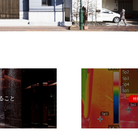
ること
特