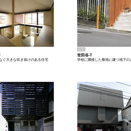
住宅
世田谷-T
U
学校に隣接した敷地に建つ地下の
なぐ大きな吹き抜けのある住宅