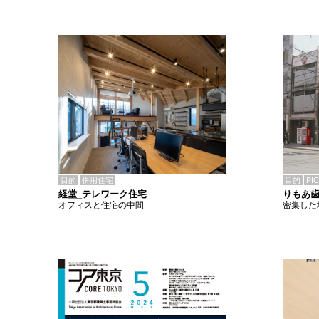
目的
併用住宅
目的
PI
経堂_テレワーク住宅
りもあ
オフィスと住宅の中間
密集した