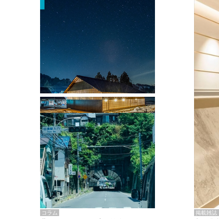
掲載雑誌・書籍
『街歩き研修「アールデコとモダニズ
ム、和風バロック」』のレポート記事が
掲載
掲載雑誌
コラム