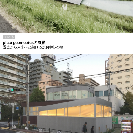
その他
plate geometricsの風景
過去から未来へと架ける幾何学状の橋