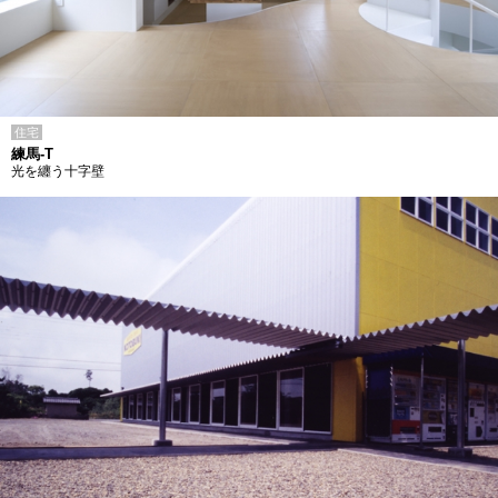
住宅
練馬-T
光を纏う十字壁