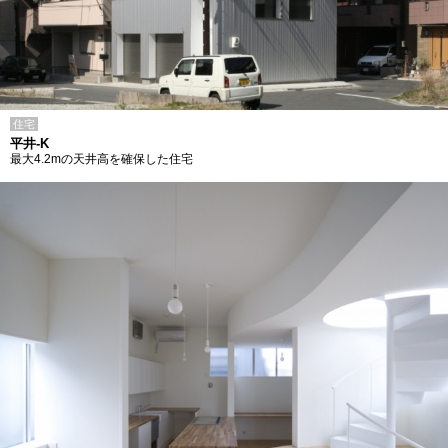
住宅
平井-K
最大4.2mの天井高を確保した住宅