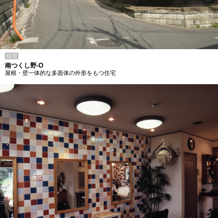
住宅
南つくし野-O
屋根・壁一体的な多面体の外形をもつ住宅