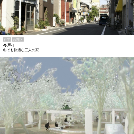
住宅
台東区
今戸-T
冬でも快適な三人の家