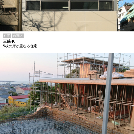
住宅
台東区
三筋-K
5枚の床が重なる住宅