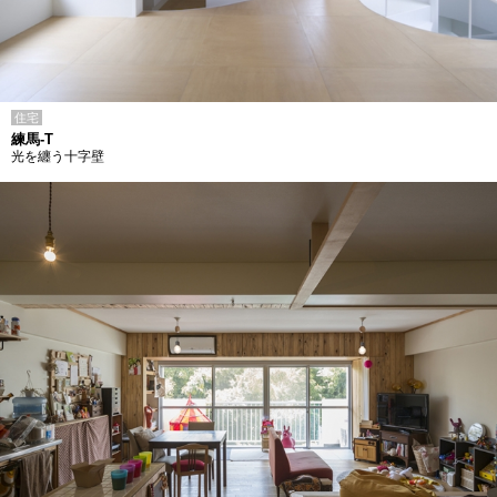
住宅
練馬-T
光を纏う十字壁