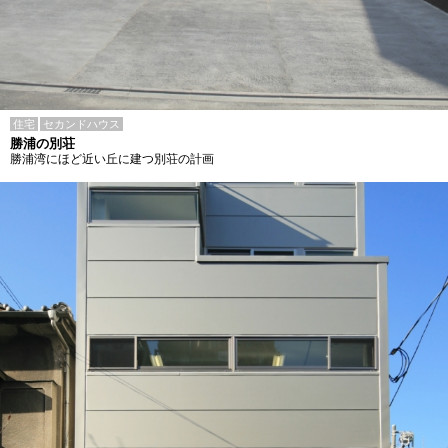
住宅
セカンドハウス
勝浦の別荘
勝浦湾にほど近い丘に建つ別荘の計画