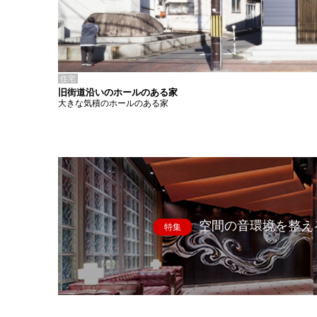
住宅
旧街道沿いのホールのある家
大きな気積のホールのある家
空間の音環境を整え
特集