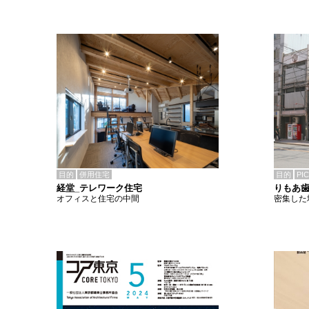
目的
併用住宅
目的
PI
経堂_テレワーク住宅
りもあ
オフィスと住宅の中間
密集した