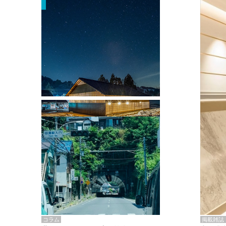
掲載雑誌・書籍
『街歩き研修「アールデコとモダニズ
ム、和風バロック」』のレポート記事が
掲載
掲載雑誌
コラム