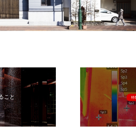
ること
特