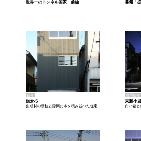
書籍「
世界一のトンネル国家 前編
住宅
併用住宅
鎌倉-S
東新小岩
集成材の壁柱と隙間に本を積み並べた住宅
白い箱と