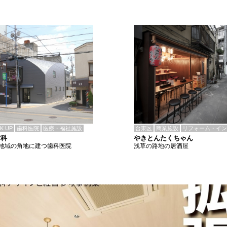
CK UP
歯科医院
医療・福祉施設
台東区
商業施設
リフォーム・イン
歯科
やきとんたくちゃん
地域の角地に建つ歯科医院
浅草の路地の居酒屋