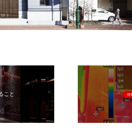
ること
特