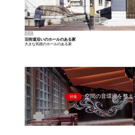
住宅
旧街道沿いのホールのある家
大きな気積のホールのある家
空間の音環境を整え
特集