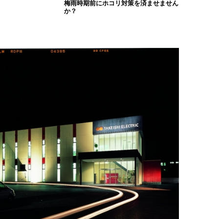
梅雨時期前にホコリ対策を済ませません
か？