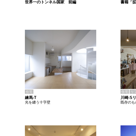
書籍「
世界一のトンネル国家 前編
住宅
住宅
リ
練馬-T
川崎-S
光を纏う十字壁
既存のも