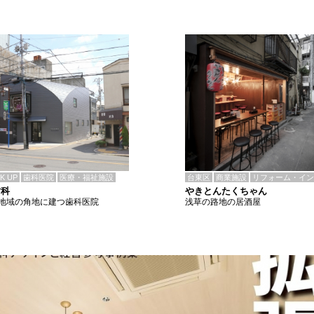
CK UP
歯科医院
医療・福祉施設
台東区
商業施設
リフォーム・イン
歯科
やきとんたくちゃん
地域の角地に建つ歯科医院
浅草の路地の居酒屋