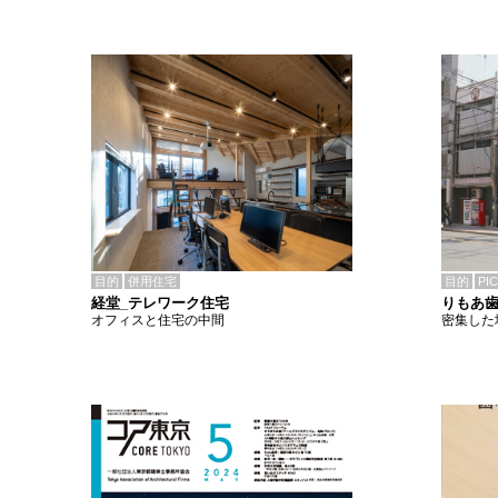
目的
併用住宅
目的
PI
経堂_テレワーク住宅
りもあ
オフィスと住宅の中間
密集した