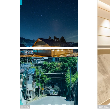
掲載雑誌・書籍
『街歩き研修「アールデコとモダニズ
ム、和風バロック」』のレポート記事が
掲載
掲載雑誌
コラム