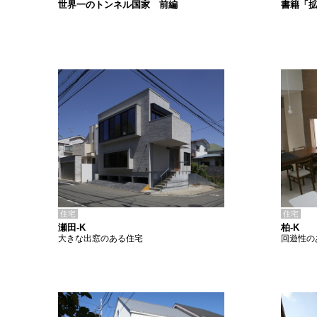
書籍「
世界一のトンネル国家 前編
住宅
住宅
瀬田-K
柏-K
大きな出窓のある住宅
回遊性の