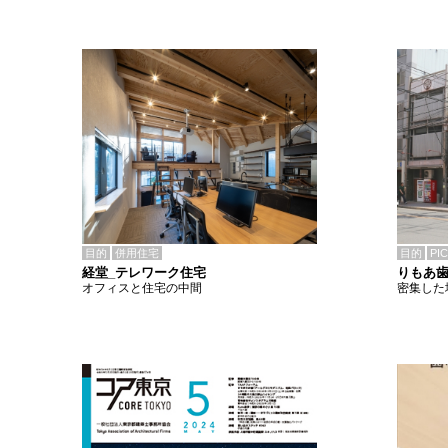
目的
併用住宅
目的
PI
経堂_テレワーク住宅
りもあ
オフィスと住宅の中間
密集した