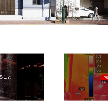
ること
特