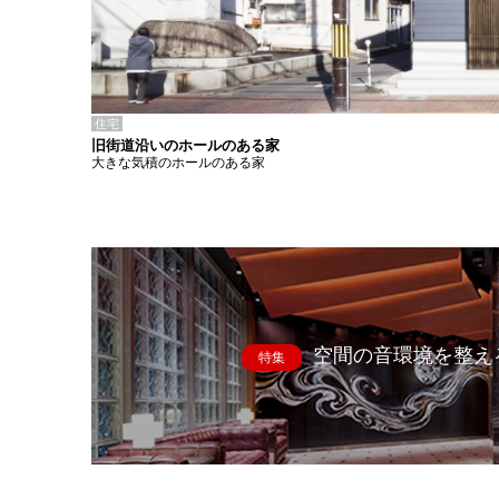
住宅
旧街道沿いのホールのある家
大きな気積のホールのある家
空間の音環境を整え
特集