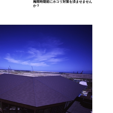
梅雨時期前にホコリ対策を済ませません
か？