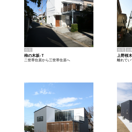
住宅
住宅
台
柿の木坂-Ｔ
上野桜木
二世帯住居から三世帯住居へ
離れてい