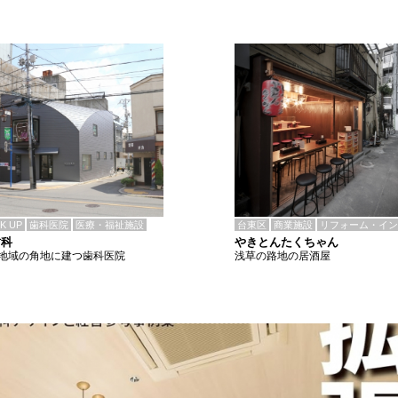
CK UP
歯科医院
医療・福祉施設
台東区
商業施設
リフォーム・イン
歯科
やきとんたくちゃん
地域の角地に建つ歯科医院
浅草の路地の居酒屋