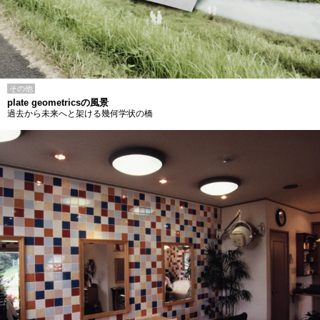
その他
plate geometricsの風景
過去から未来へと架ける幾何学状の橋