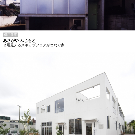
併用住宅
あさがや-ふじもと
２層見えるスキップフロアがつなぐ家