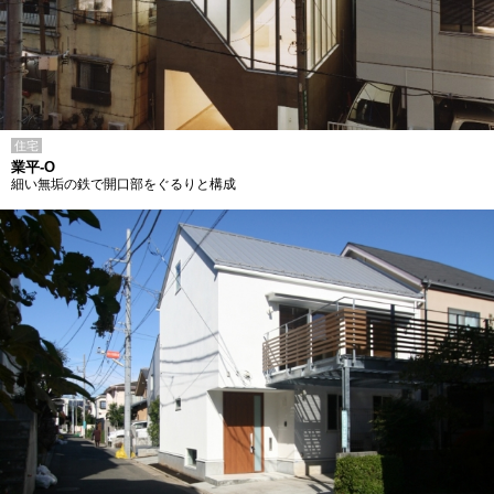
住宅
業平-O
細い無垢の鉄で開口部をぐるりと構成