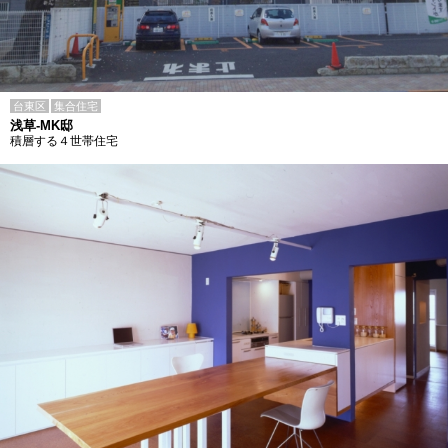
台東区
集合住宅
浅草-MK邸
積層する４世帯住宅