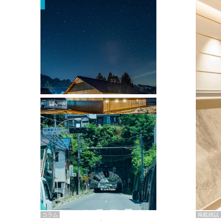
掲載雑誌・書籍
『街歩き研修「アールデコとモダニズ
ム、和風バロック」』のレポート記事が
掲載
掲載雑誌
コラム