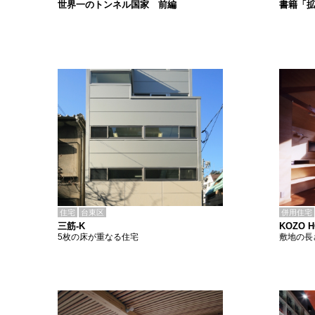
書籍「
世界一のトンネル国家 前編
住宅
台東区
併用住宅
三筋-K
KOZO 
5枚の床が重なる住宅
敷地の長