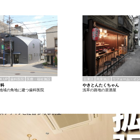
CK UP
歯科医院
医療・福祉施設
台東区
商業施設
リフォーム・イン
歯科
やきとんたくちゃん
地域の角地に建つ歯科医院
浅草の路地の居酒屋