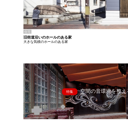
住宅
旧街道沿いのホールのある家
大きな気積のホールのある家
空間の音環境を整え
特集