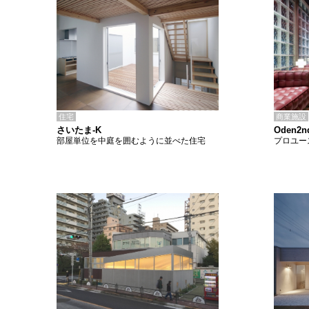
住宅
商業施設
さいたま-K
Oden2n
部屋単位を中庭を囲むように並べた住宅
プロユー