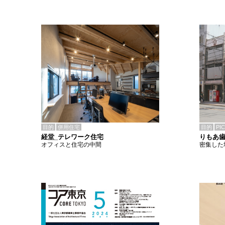
目的
併用住宅
目的
PI
経堂_テレワーク住宅
りもあ
オフィスと住宅の中間
密集した