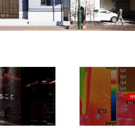
ること
特