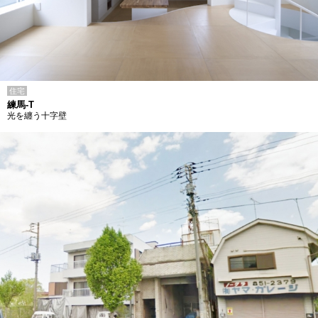
住宅
練馬-T
光を纏う十字壁