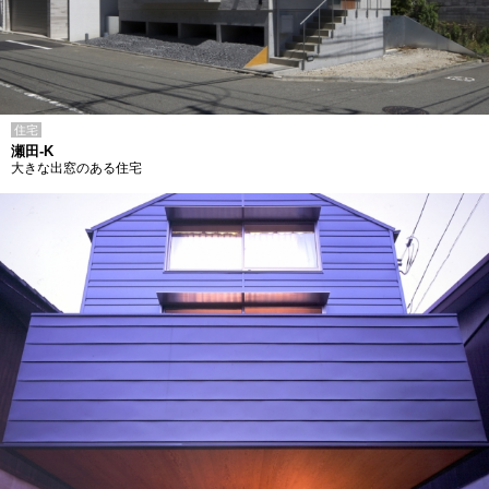
住宅
瀬田-K
大きな出窓のある住宅