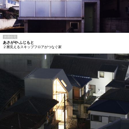
併用住宅
あさがや-ふじもと
２層見えるスキップフロアがつなぐ家