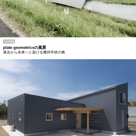
その他
plate geometricsの風景
過去から未来へと架ける幾何学状の橋