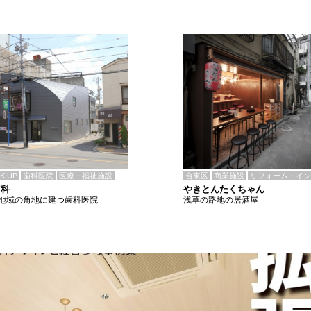
CK UP
歯科医院
医療・福祉施設
台東区
商業施設
リフォーム・イン
歯科
やきとんたくちゃん
地域の角地に建つ歯科医院
浅草の路地の居酒屋