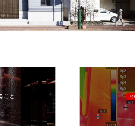
ること
特