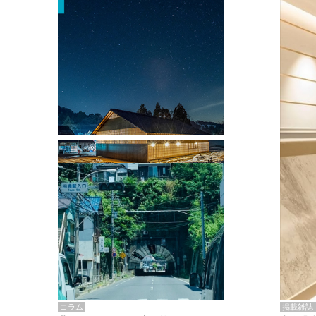
掲載雑誌・書籍
『街歩き研修「アールデコとモダニズ
ム、和風バロック」』のレポート記事が
掲載
掲載雑誌
コラム