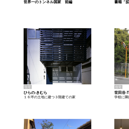
書籍「
世界一のトンネル国家 前編
住宅
住宅
ひらの-きむら
世田谷-T
１６坪の土地に建つ３階建ての家
学校に隣