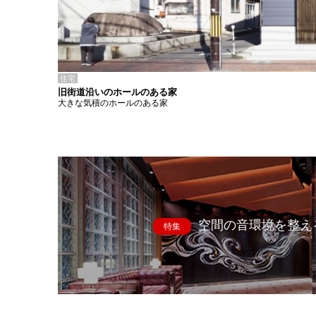
住宅
旧街道沿いのホールのある家
大きな気積のホールのある家
空間の音環境を整え
特集