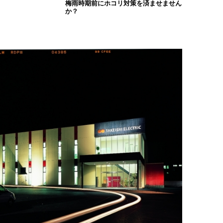
梅雨時期前にホコリ対策を済ませません
か？