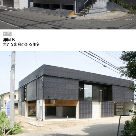
住宅
瀬田-K
大きな出窓のある住宅