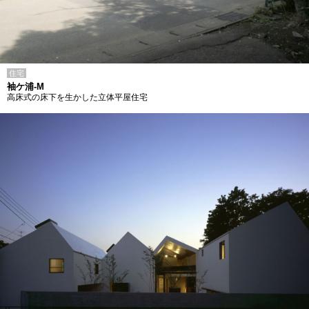
住宅
袖ケ浦-M
高床式の床下を生かした立体平屋住宅