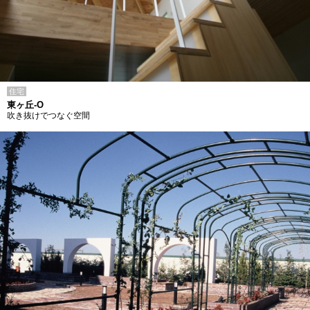
住宅
東ヶ丘-O
吹き抜けでつなぐ空間