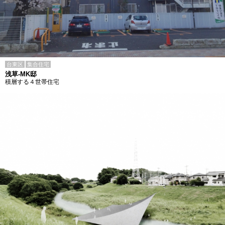
台東区
集合住宅
浅草-MK邸
積層する４世帯住宅