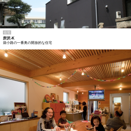
住宅
所沢-K
袋小路の一番奥の開放的な住宅