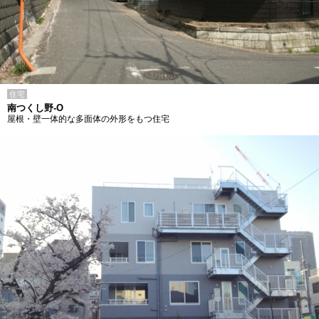
住宅
南つくし野-O
屋根・壁一体的な多面体の外形をもつ住宅