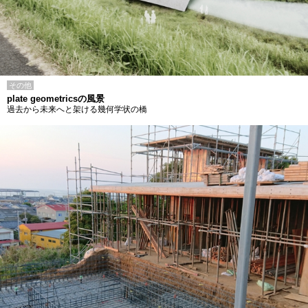
その他
plate geometricsの風景
過去から未来へと架ける幾何学状の橋