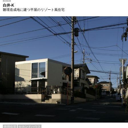
白井-K
雛壇造成地に建つ平屋のリゾート風住宅
併用住宅
セカンドハウス