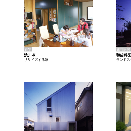
住宅
歯科医院
渋川-K
和歯科
リサイズする家
ランドス