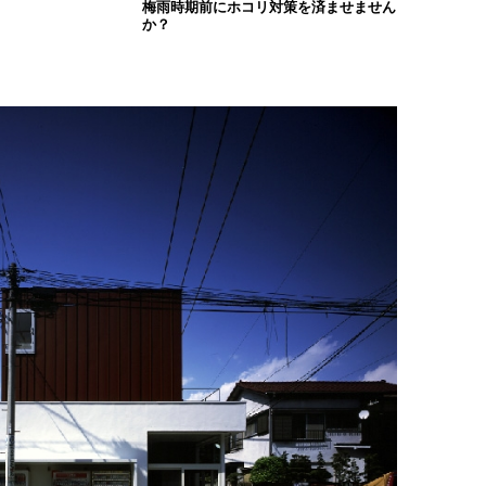
梅雨時期前にホコリ対策を済ませません
か？