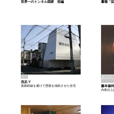
書籍「
世界一のトンネル国家 前編
住宅
歯科医院
リフォー
洗足-Y
道路斜線を避けて壁面を傾斜させた住宅
藤本歯
内装仕上