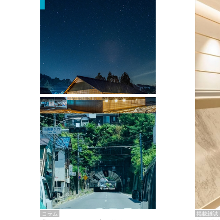
掲載雑誌・書籍
『街歩き研修「アールデコとモダニズ
ム、和風バロック」』のレポート記事が
掲載
掲載雑誌
コラム