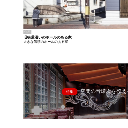
住宅
旧街道沿いのホールのある家
大きな気積のホールのある家
空間の音環境を整え
特集