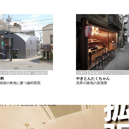
CK UP
歯科医院
医療・福祉施設
台東区
商業施設
リフォーム・イン
歯科
やきとんたくちゃん
地域の角地に建つ歯科医院
浅草の路地の居酒屋