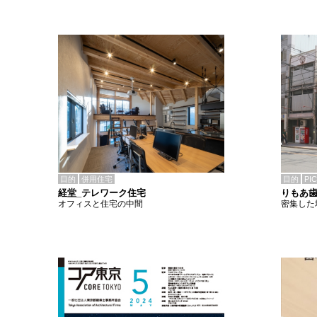
目的
併用住宅
目的
PI
経堂_テレワーク住宅
りもあ
オフィスと住宅の中間
密集した