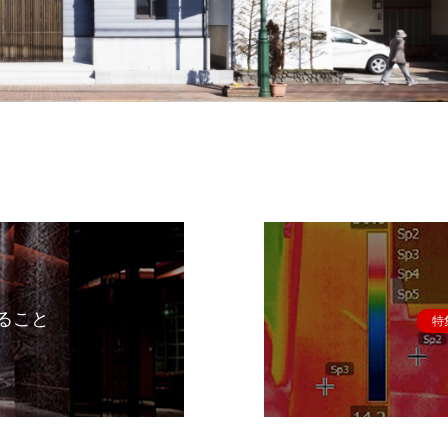
ること
特