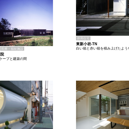
併用住宅
東新小岩-TN
白い箱と赤い箱を積み上げたよう
医療・福祉施設
医院
ケープと建築の間