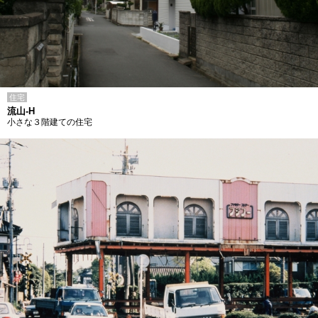
住宅
流山-H
小さな３階建ての住宅