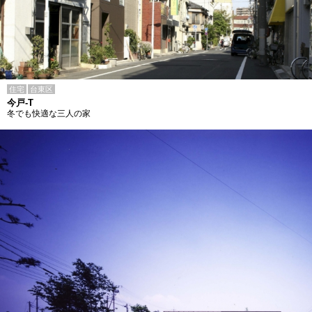
住宅
台東区
今戸-T
冬でも快適な三人の家