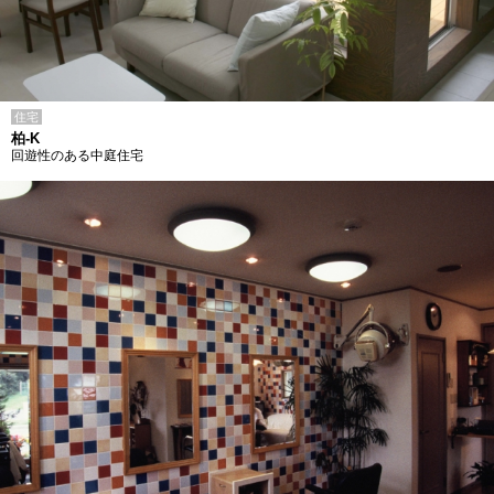
住宅
柏-K
回遊性のある中庭住宅