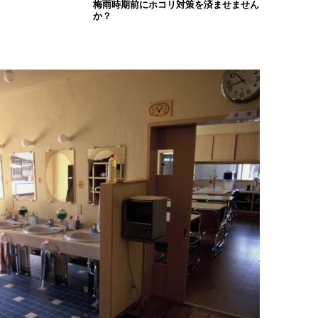
梅雨時期前にホコリ対策を済ませません
か？