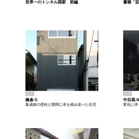
書籍「
世界一のトンネル国家 前編
住宅
住宅
鎌倉-S
中目黒-
集成材の壁柱と隙間に本を積み並べた住宅
変化に伴