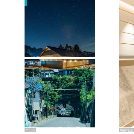
掲載雑誌・書籍
『街歩き研修「アールデコとモダニズ
ム、和風バロック」』のレポート記事が
掲載
掲載雑誌
コラム