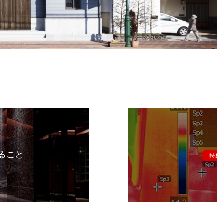
ること
特