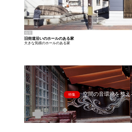
住宅
旧街道沿いのホールのある家
大きな気積のホールのある家
空間の音環境を整え
特集