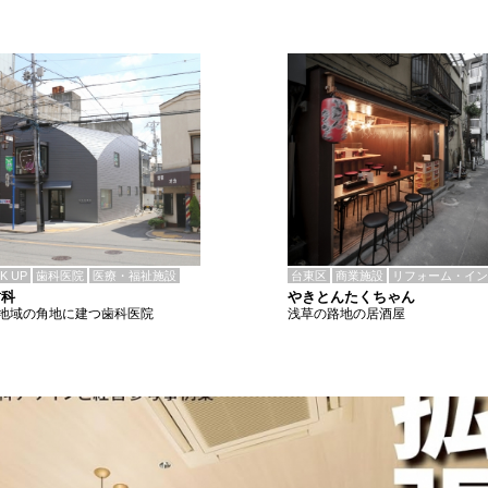
CK UP
歯科医院
医療・福祉施設
台東区
商業施設
リフォーム・イン
歯科
やきとんたくちゃん
地域の角地に建つ歯科医院
浅草の路地の居酒屋