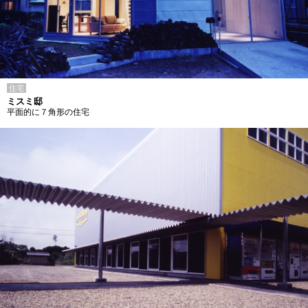
住宅
ミスミ邸
平面的に７角形の住宅