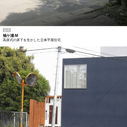
住宅
袖ケ浦-M
高床式の床下を生かした立体平屋住宅