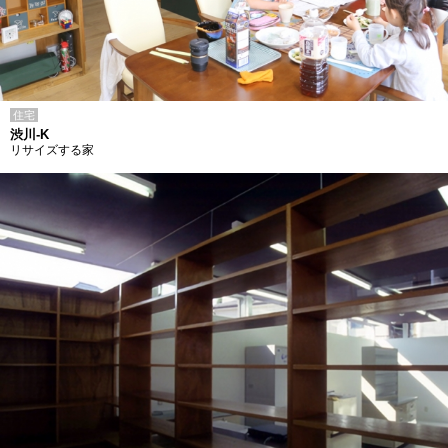
住宅
渋川-K
リサイズする家