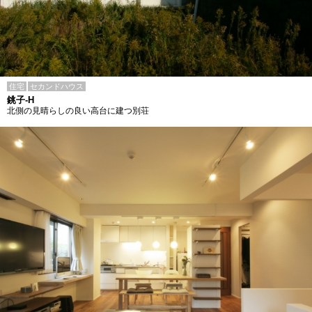
住宅
セカンドハウス
銚子-H
北側の見晴らしの良い高台に建つ別荘