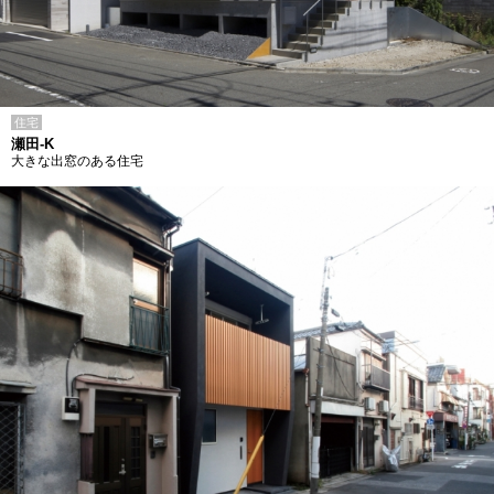
住宅
瀬田-K
大きな出窓のある住宅