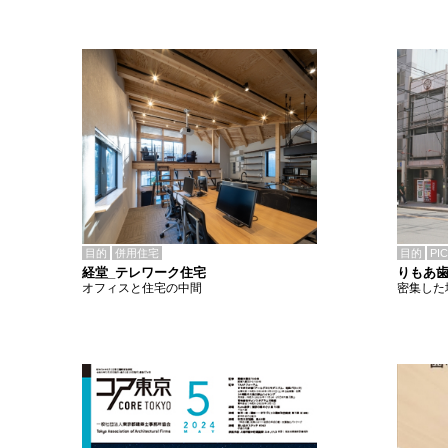
目的
併用住宅
目的
PI
経堂_テレワーク住宅
りもあ
オフィスと住宅の中間
密集した