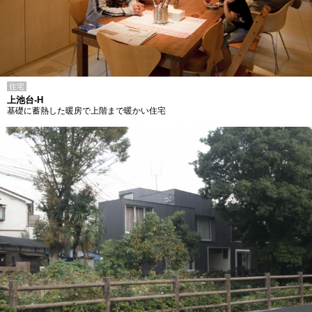
住宅
上池台-H
基礎に蓄熱した暖房で上階まで暖かい住宅