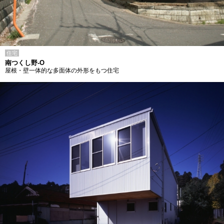
住宅
南つくし野-O
屋根・壁一体的な多面体の外形をもつ住宅