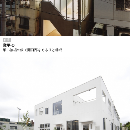
住宅
業平-O
細い無垢の鉄で開口部をぐるりと構成