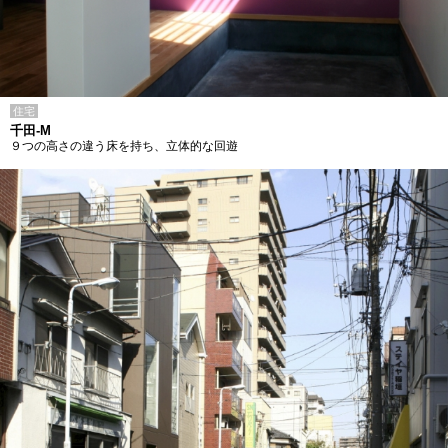
住宅
千田-M
９つの高さの違う床を持ち、立体的な回遊