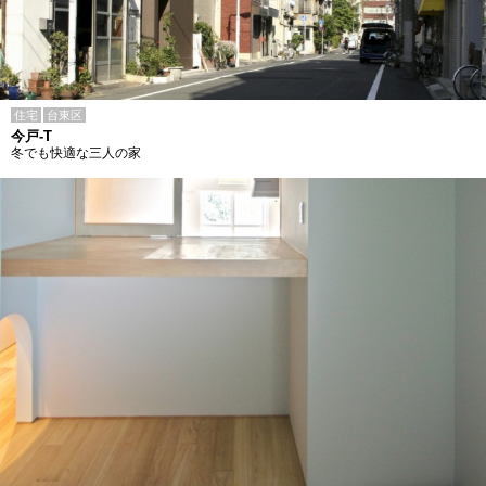
住宅
台東区
今戸-T
冬でも快適な三人の家