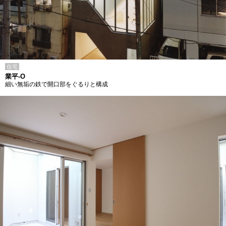
住宅
業平-O
細い無垢の鉄で開口部をぐるりと構成