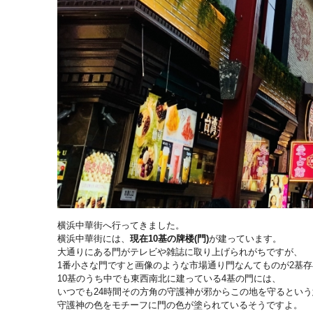
横浜中華街へ行ってきました。
横浜中華街には、
現在10基の牌楼(門)
が建っています。
大通りにある門がテレビや雑誌に取り上げられがちですが、
1番小さな門ですと画像のような市場通り門なんてものが2基存
10基のうち中でも東西南北に建っている4基の門には、
いつでも24時間その方角の守護神が邪からこの地を守るとい
守護神の色をモチーフに門の色が塗られているそうですよ。