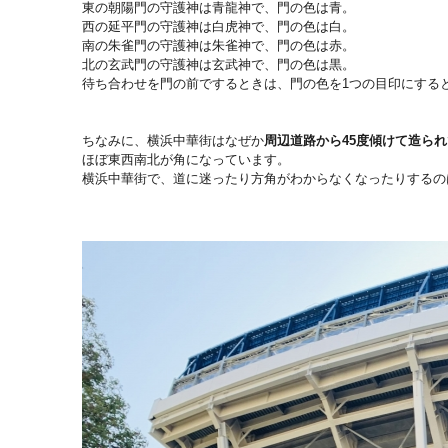
東の朝陽門の守護神は青龍神で、門の色は青。
西の延平門の守護神は白虎神で、門の色は白。
南の朱雀門の守護神は朱雀神で、門の色は赤。
北の玄武門の守護神は玄武神で、門の色は黒。
待ち合わせを門の前でするときは、
門の色を1つの目印にする
ちなみに、
横浜中華街はなぜか
周辺道路から45度傾けて造られ
ほぼ東西南北が角になっています。
横浜中華街で、
道に迷ったり方角がわからなくなったりするの