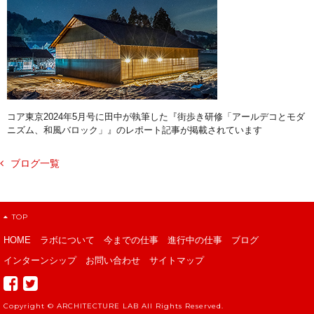
コア東京2024年5月号に田中が執筆した『街歩き研修「アールデコとモダ
ニズム、和風バロック」』のレポート記事が掲載されています
ブログ一覧
TOP
HOME
ラボについて
今までの仕事
進行中の仕事
ブログ
インターンシップ
お問い合わせ
サイトマップ
Copyright ©
ARCHITECTURE LAB
All Rights Reserved.