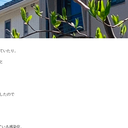
ていたり。
と
したので
ている感染症。