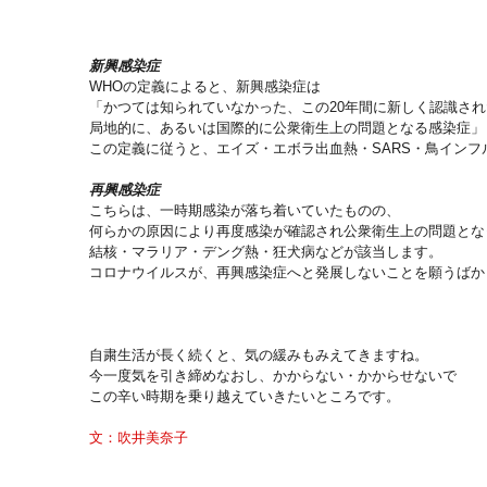
新興感染症
WHOの定義によると、新興感染症は
「かつては知られていなかった、この20年間に新しく認識さ
局地的に、あるいは国際的に公衆衛生上の問題となる感染症」
この定義に従うと、エイズ・エボラ出血熱・SARS・鳥インフ
再興感染症
こちらは、一時期感染が落ち着いていたものの、
何らかの原因により再度感染が確認され公衆衛生上の問題とな
結核・マラリア・デング熱・狂犬病などが該当します。
コロナウイルスが、再興感染症へと発展しないことを願うばか
自粛生活が長く続くと、気の緩みもみえてきますね。
今一度気を引き締めなおし、かからない・かからせないで
この辛い時期を乗り越えていきたいところです。
文：吹井美奈子