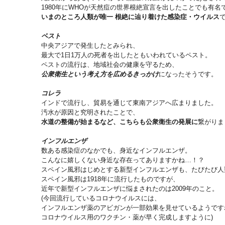
1980年にWHOが天然痘の世界根絶宣言を出したことでも有名
いまのところ人類が唯一 根絶に辿り着けた感染症・ウイルス
ペスト
中央アジアで発生したとみられ、
最大で1日1万人の死者を出したともいわれているペスト。
ペストの流行は、地域社会の健康を守るため、
公衆衛生という考え方を広めるきっかけ
になったそうです。
コレラ
インドで流行し、貿易を通じて東南アジアへ広まりました。
汚水が原因と究明されたことで、
水道の整備が始まるなど、こちらも公衆衛生の発展に
繋がりま
インフルエンザ
数ある感染症のなかでも、身近なインフルエンザ。
こんなに嬉しくない身近な存在ってありますかね…！？
スペイン風邪はじめとする新型インフルエンザも、たびたび人
スペイン風邪は1918年に流行したものですが、
近年で新型インフルエンザに悩まされたのは2009年のこと。
(今回流行しているコロナウイルスには、
インフルエンザ薬のアビガンが一部効果を見せているようです
コロナウイルス用のワクチン・薬が早く完成しますように)