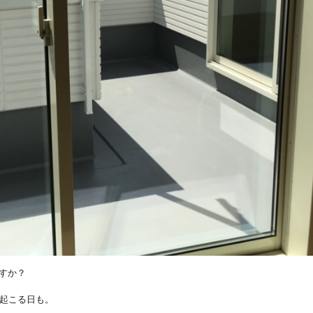
すか？
が起こる日も。
。