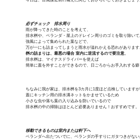
必ずチェック 排水周り
雨が降ってきた時のことを考えて、
排水桝や、ベランダ・屋上のドレイン周りのゴミを取り除いて
強風によって集められた葉などで、
万が一にも詰まってしまうと雨水が溢れかえる恐れがあります
桝の詰まりは、最悪の場合 室内に逆流するので要注意
。
排水桝は、マイナスドライバーを使えば
簡単に蓋を外すことができるので、日ごろからお手入れする癖
ちなみに我が家は、排水桝を3カ月に1度ほど点検していますが
蓋にキッチン用の排水溝ネットをかませているため
小さな虫や落ち葉の入り込みを防いでいるので
排水桝の中の掃除はほとんど必要ありません！おすすめです。
移動できるものは室内または軒下へ
ベランダへ出たついでに、ベランダの手すりにガタつきがない