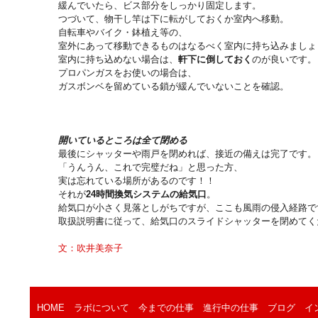
緩んでいたら、ビス部分をしっかり固定します。
つづいて、物干し竿は下に転がしておくか室内へ移動。
自転車やバイク・鉢植え等の、
室外にあって移動できるものはなるべく室内に持ち込みましょ
室内に持ち込めない場合は、
軒下に倒しておく
のが良いです。
プロパンガスをお使いの場合は、
ガスボンベを留めている鎖が緩んでいないことを確認。
開いているところは全て閉める
最後にシャッターや雨戸を閉めれば、接近の備えは完了です。
「うんうん、これで完璧だね」と思った方、
実は忘れている場所があるのです！！
それが
24時間換気システムの給気口
。
給気口が小さく見落としがちですが、ここも風雨の侵入経路で
取扱説明書に従って、給気口のスライドシャッターを閉めてく
文：吹井美奈子
HOME
ラボについて
今までの仕事
進行中の仕事
ブログ
イ