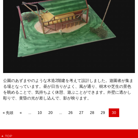
公園のあずまやのような木造2階建を考えて設計しました。遊園者が集ま
る場となっています。昼が日当りがよく、風が通り、樹木や芝生の景色
を眺めることで、気持ちよく休憩、遊ぶことができます。外壁に透かし
彫りで、黄昏の光が差し込んで、影が映ります。
« 先頭
«
...
10
20
...
26
27
28
29
30
TOP