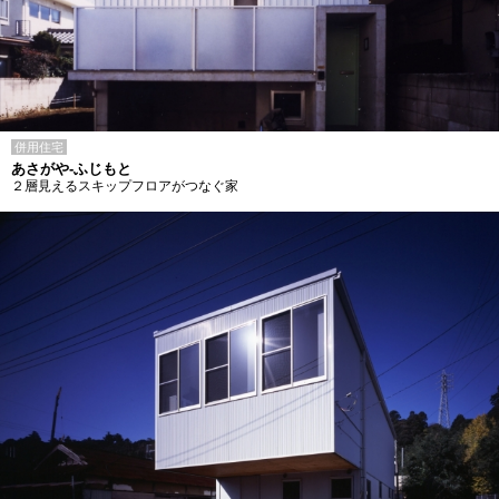
併用住宅
あさがや-ふじもと
２層見えるスキップフロアがつなぐ家