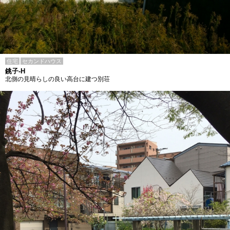
住宅
セカンドハウス
銚子-H
北側の見晴らしの良い高台に建つ別荘