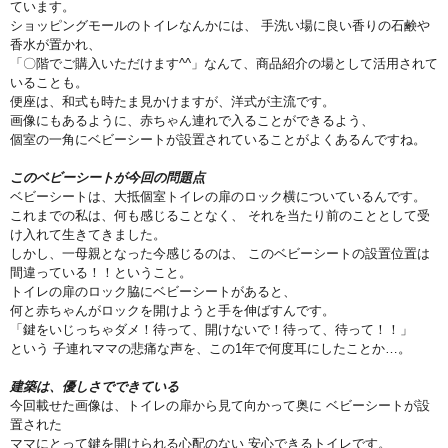
ています。
ショッピングモールのトイレなんかには、 手洗い場に良い香りの石鹸や
香水が置かれ、
「〇階でご購入いただけます^^」なんて、商品紹介の場として活用されて
いることも。
便座は、和式も時たま見かけますが、洋式が主流です。
画像にもあるように、赤ちゃん連れで入ることができるよう、
個室の一角にベビーシートが設置されていることがよくあるんですね。
このベビーシートが今回の問題点
ベビーシートは、大抵個室トイレの扉のロック横についているんです。
これまでの私は、何も感じることなく、 それを当たり前のこととして受
け入れて生きてきました。
しかし、一母親となった今感じるのは、 このベビーシートの設置位置は
間違っている！！ということ。
トイレの扉のロック脇にベビーシートがあると、
何と赤ちゃんがロックを開けようと手を伸ばすんです。
「鍵をいじっちゃダメ！待って、開けないで！待って、待って！！」
という 子連れママの悲痛な声を、この1年で何度耳にしたことか…。
建築は、優しさでできている
今回載せた画像は、トイレの扉から見て向かって奥に ベビーシートが設
置された
ママにとって鍵を開けられる心配のない 安心できるトイレです。