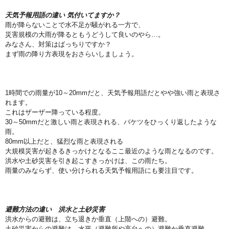
天気予報用語の違い 気付いてますか？
雨が降らないことで水不足が騒がれる一方で、
災害規模の大雨が降るともうどうして良いのやら…。
みなさん、対策はばっちりですか？
まず雨の降り方表現をおさらいしましょう。
1時間での雨量が10～20mmだと、天気予報用語だとやや強い雨と表現さ
れます。
これはザーザー降っている程度。
30～50mmだと激しい雨と表現される、バケツをひっくり返したような
雨。
80mm以上だと、猛烈な雨と表現される
大規模災害が起きるきっかけとなるここ最近のような雨となるのです。
洪水や土砂災害を引き起こすきっかけは、この雨たち。
雨量のみならず、使い分けられる天気予報用語にも要注目です。
避難方法の違い 洪水と土砂災害
洪水からの避難は、立ち退きか垂直（上階への）避難。
土砂災害からの避難は、水平（避難所や高台への）避難か垂直避難。