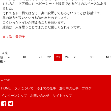
もちろん、ドア横にも ベビーシートを設置できるだけのスペースはあり
ました。
それでもドア横ではなく、奥に設置してあるということは 設計上で、
奥のほうが良いという結論が出たのでしょう。
こういったトイレが増えることを願います。
建築は、人を思うことでまだまだ優しくなれそうです。
文：吹井美奈子
« 先
頭
«
...
10
...
21
22
23
24
25
...
30
...
NE
後 »
TOP
HOME
ラボについて
今までの仕事
進行中の仕事
ブログ
インターンシップ
お問い合わせ
サイトマップ