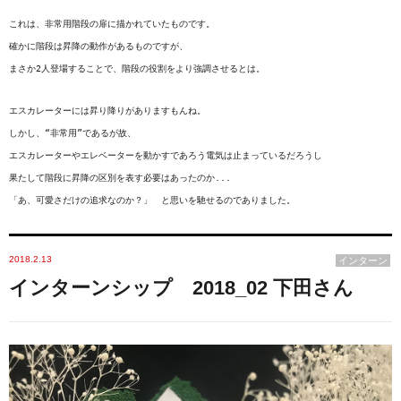
これは、非常用階段の扉に描かれていたものです。

確かに階段は昇降の動作があるものですが、

まさか2人登場することで、階段の役割をより強調させるとは。

エスカレーターには昇り降りがありますもんね。

しかし、“非常用”であるが故、

エスカレーターやエレベーターを動かすであろう電気は止まっているだろうし

果たして階段に昇降の区別を表す必要はあったのか...

「あ、可愛さだけの追求なのか？」　と思いを馳せるのでありました。
2018.2.13
インターン
インターンシップ 2018_02 下田さん