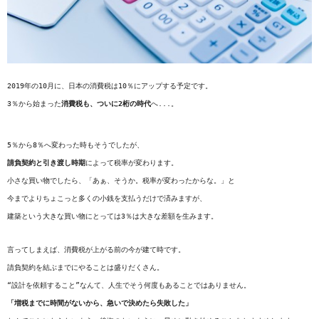
2019年の10月に、日本の消費税は10％にアップする予定です。

3％から始まった
消費税も、ついに2桁の時代
へ...。

5％から8％へ変わった時もそうでしたが、

請負契約と引き渡し時期
によって税率が変わります。

小さな買い物でしたら、「あぁ、そうか。税率が変わったからな。」と

今までよりちょこっと多くの小銭を支払うだけで済みますが、

建築という大きな買い物にとっては3％は大きな差額を生みます。

言ってしまえば、消費税が上がる前の今が建て時です。

請負契約を結ぶまでにやることは盛りだくさん。

“設計を依頼すること”なんて、人生でそう何度もあることではありません。

「増税までに時間がないから、急いで決めたら失敗した」