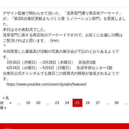
デザイン監修で関わらせて頂いた、「浅草雷門通り商店街アーケード」
が、『第2回台東区景観まちづくり賞 リノベーション部門』を受賞しまし
た。
本日はその表彰式でした。
浅草雷門に面する商店街のアーケードですので、お近くにお越しの際は
ご覧頂ければと思います。（kon）
＊
今回受賞した建築及び活動の写真の展示会が下記のとおりあるようで
す。
3月26日（月曜日）～3月29日（木曜日） 区役所1階
4月24日（火曜日）～5月6日（日曜日） 生涯学習センター1階
台東区公式チャンネルでも後日この授賞式の模様が放送されるようで
す。
https://www.youtube.com/user/citytaito/featured
« 先
頭
«
...
10
20
...
23
24
25
26
27
...
30
...
後 »