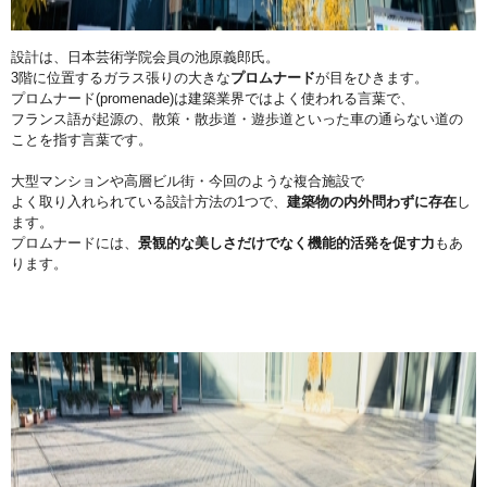
設計は、日本芸術学院会員の池原義郎氏。
3階に位置するガラス張りの大きな
プロムナード
が目をひきます。
プロムナード(promenade)は建築業界ではよく使われる言葉で、
フランス語が起源の、散策・散歩道・遊歩道といった車の通らない道の
ことを指す言葉です。
大型マンションや高層ビル街・今回のような複合施設で
よく取り入れられている設計方法の1つで、
建築物の内外問わずに存在
し
ます。
プロムナードには、
景観的な美しさだけでなく機能的活発を促す力
もあ
ります。