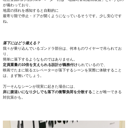
が備わっており、
地震の揺れを感知すると自動的に
最寄り階で停止・
ドアが開くようになっているそうです。少し安心です
ね。
落下にはどう備える？
我々が乗り込んでいるゴンドラ部分は、
何本ものワイヤーで吊られてお
り、
簡単に落下するようなものではありません。
定員重量の10倍を支
えられる設計が義務付け
られているので、
映画でたまに観るエレベーターが落下するシーンを実際に体験する
こと
は、まず無いでしょう。
万一そんなシーンが現実に起きた場合には、
床に腹這いになり少しでも落下の衝撃負荷を分散する
ことが唯一で
きる
対抗策かも。