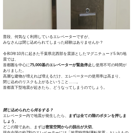
普段、何気なく利用しているエレベーターですが、
みなさんは閉じ込められてしまった経験はありませんか？
令和3年10月に起きた千葉県北西部を震源としたマグニチュード
5.9の地
震では、
首都圏を中心に
75,000基のエレベーター
が緊急停止
し使用不可の時間が
ありました。
高層な建物が増えれば増えるだけ、
エレベーターの使用率は高まり、
閉じ込めのリスクも上がるということ……。
首都直下型地震が起きたら、どうなってしまうのでしょう。
閉じ込められたら何をする？
エレベーター内で地震が発生したら、
まずは全ての階のボタンを押しま
しょう
。
どこの階であれ、
まずは
密室空間からの脱出が大切
。
現在全国の約7割のエレベータ
ーには「地震時管制運転装置」というもの