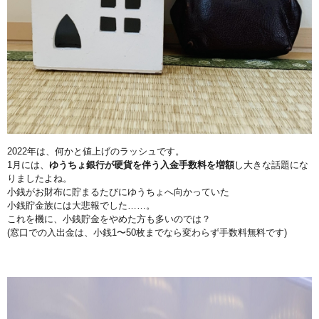
2022年は、何かと値上げのラッシュです。
1月には、
ゆうちょ銀行が硬貨を伴う入金手数料を増額
し大きな話題にな
りま
したよね。
小銭がお財布に貯まるたびにゆうちょへ向かっていた
小銭貯金族に
は大悲報でした……。
これを機に、
小銭貯金をやめた方も多いのでは？
(窓口での入出金は、小銭1〜
50枚までなら変わらず手数料無料です)