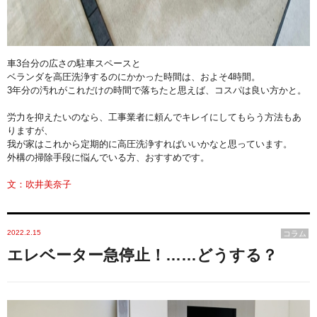
車3台分の広さの駐車スペースと
ベランダを高圧洗浄するのにかか
った時間は、およそ4時間。
3年分の汚れがこれだけの時間で落ち
たと思えば、コスパは良い方かと。
労力を抑えたいのなら、
工事業者に頼んでキレイにしてもらう方法もあ
りますが、
我が家はこれから定期的に高圧洗浄すればいいかなと思っています
。
外構の掃除手段に悩んでいる方、おすすめです。
文：吹井美奈子
2022.2.15
コラム
エレベーター急停止！……どうする？