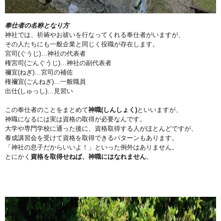
奉仕者の名称となり方
神社では、祈祷やお祓いを行なってくれる奉仕者がいますが、
その人たちにも一般企業と同じく役職が存在します。
宮司(ぐうじ)…神社の代表者
権宮司(ごんぐうじ)…神社の副代表者
禰宜(ねぎ)…宮司の補佐
権禰宜(ごんねぎ)…一般職員
出仕(しゅっし)…見習い
この奉仕者のことをまとめて
神職(しんしょく)
といいますが、
神職になるには実は資格の取得が必要なんです。
大学や専門学校に通った後に、資格取得する人がほとんどですが、
養成講習会を受けて資格を取得できるパターンもあります。
「神社の息子だからいいよ！」といった例外はありません。
とにかく
資格を取得せねば、神職にはなれません
。