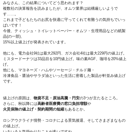
みなさん、
この結果についてどう思われます？
複数社の決算報告を読みましたが、
オムツ業界は結構厳しいようで
す……。
これまで子どもたちのお尻を快適に守ってくれて有難うの気持ちで
いっ
ぱいです！
今後、ティッシュ・トイレットペーパー・オムツ・
生理用品などの紙製
品(の一部)、
15%
以上値上げが発表されています。
他にも、電力会社9社は最大292円、
ガス会社4社は最大229円の値上げ。
ミスタードーナツは33品目を10円値上げ。味の素AGF、
珈琲を20%値上
げ。
他にも、マヨネーズ・ハムやソーセージ・
チルド麺・
冷凍食品・
醤油やサラダ油といった生活に密着した製品が軒並み値上げ
です。
値上げの原因は、
物資不足・原油高騰・
円安
の3つが主たるところ。
さらに、
秋以降には
高齢者医療費の窓口負担増額
や
火災保険の値上げ・
契約期間の短縮
もあるとか。
ロシアウクライナ情勢・コロナによる景気後退、
そしてさまざまなもの
の値上げ。
いろいろと気掛かりなことが多いですね。