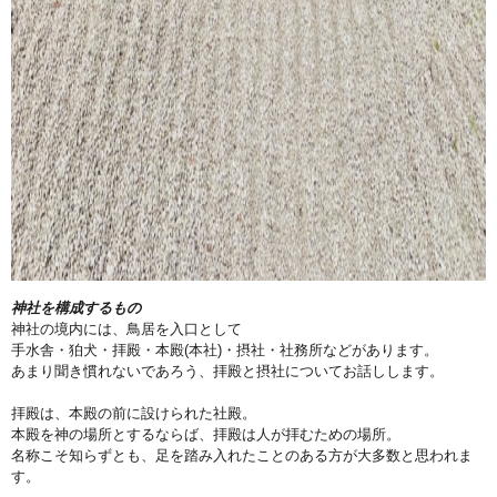
神社を構成するもの
神社の境内には、鳥居を入口として
手水舎・狛犬・拝殿・本殿(本社)・摂社・社務所などがあります。
あまり聞き慣れないであろう、拝殿と摂社についてお話しします。
拝殿は、本殿の前に設けられた社殿。
本殿を神の場所とするならば、拝殿は人が拝むための場所。
名称こそ知らずとも、足を踏み入れたことのある方が大多数と思われま
す。