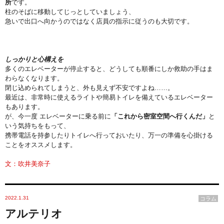
所
です。
柱のそばに移動してじっとしていましょう、
急いで出口へ向かうのではなく店員の指示に従うのも大切です。
しっかりと心構えを
多くのエレベーターが停止すると、
どうしても順番にしか救助の手はま
わらなくなります。
閉じ込められてしまうと、外も見えず不安ですよね……。
最近は、
非常時に使えるライトや簡易トイレを備えているエレベーター
もあ
ります。
が、今一度 エレベーターに乗る前に
「
これから密室空間へ行くんだ」
と
いう気持ちをもって、
携帯電話を持参したりトイレへ行っておいたり、
万一の準備を心掛ける
ことをオススメします。
文：吹井美奈子
2022.1.31
コラム
アルテリオ