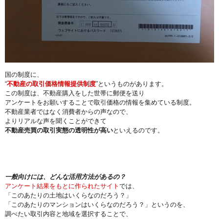
国の制度に、
“
不動産の取引価格情報提供制度
”というものがあります。
この制度は、不動産購入をした世帯に郵便を送り
アンケートをお願いすることで取引価格の情報を集めている制度。
不動産業者ではなく消費者からの声なので、
よりリアルな声を聞くことができて
不動産売買の取引実態の透明性が高い
といえるのです。
一般向けには、どんな活用方法があるの？
アンケート結果をもとに作られたサイト
では、
「このあたりの土地はいくらなのだろう？」
「このあたりのマンションはいくらなのだろう？」というのを、
調べたい取引内容と地域を選択することで、