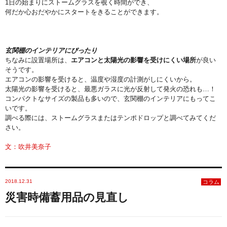
1日の始まりにストームグラスを覗く時間ができ、
何だか心おだやかにスタートをきることができます。
玄関棚のインテリアにぴったり
ちなみに設置場所は、
エアコンと太陽光の影響を受けにくい場所
が良い
そうです。
エアコンの影響を受けると、温度や湿度の計測がしにくいから。
太陽光の影響を受けると、最悪ガラスに光が反射して発火の恐れも…！
コンパクトなサイズの製品も多いので、玄関棚のインテリアにもってこ
いです。
調べる際には、ストームグラスまたはテンポドロップと調べてみてくだ
さい。
文：吹井美奈子
2018.12.31
コラム
災害時備蓄用品の見直し