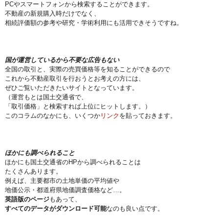
PCやスマートフォンから検索することができます。
不動産の新規購入時だけでなく、
相続評価額の参考や研究・学術利用にも活用できそうですね。
国が運営しているから不要な広告もない
全国の取引と、実際の売買価格等を知ることができるので
これから不動産取引を行おうとお考えの方には、
ぜひご覧いただきたいサイトとなっています。
（運営もとは国土交通省で、
「取引価格」と検索すれば上位にヒットします。）
このコラムのなかにも、いくつか
リンク
を貼っておきます。
ほかにも調べられること
ほかにも国土交通省のHPから調べられることは
たくさんあります。
例えば、主要都市の土地単価の平均値や
地価公示・都道府県地価調査価格など…。
英語版のページ
もあって、
すべてのデータがダウンロード可能
なのも良い点です。