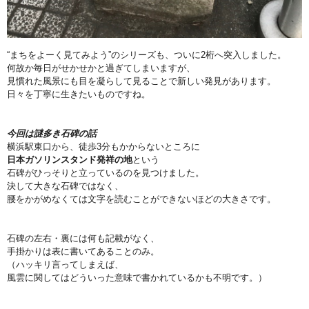
“まちをよーく見てみよう”のシリーズも、ついに2桁へ突入しました。
何故か毎日がせかせかと過ぎてしまいますが、
見慣れた風景にも目を凝らして見ることで新しい発見があります。
日々を丁寧に生きたいものですね。
今回は謎多き石碑の話
横浜駅東口から、徒歩3分もかからないところに
日本ガソリンスタンド発祥の地
という
石碑がひっそりと立っているのを見つけました。
決して大きな石碑ではなく、
腰をかがめなくては文字を読むことができないほどの大きさです。
石碑の左右・裏には何も記載がなく、
手掛かりは表に書いてあることのみ。
（ハッキリ言ってしまえば、
風雲に関してはどういった意味で書かれているかも不明です。）