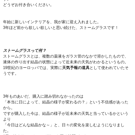
どうぞお付き合いください。
年始に新しいインテリアを、我が家に迎え入れました。
3年ほど前から欲しい欲しいと思い続けた、ストームグラスです！
ストームグラスって何？
ストームグラスとは、複数の薬液をガラス管のなかで溶かしたもので、
液体の作り出す結晶の状態によって近未来の天気がわかるというもの。
19世紀のヨーロッパでは、実際に
天気予報の道具
として使われていたそ
うです。
3年ものあいだ、購入に踏み切れなかったのは
「本当に日によって、結晶の様子が変わるの？」という不信感があった
から。
ですが購入した今は、結晶の様子が近未来の天気と当っているかという
より
「今日はどんな結晶かな～」と、日々の変化を楽しむようになりまし
た。