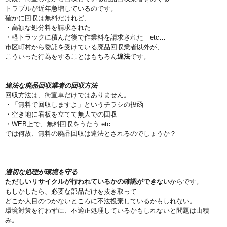
トラブルが近年急増しているのです。
確かに回収は無料だけれど、
・高額な処分料を請求された
・軽トラックに積んだ後で作業料を請求された etc…
市区町村から委託を受けている廃品回収業者以外が、
こういった行為をすることはもちろん
違法
です。
違法な廃品回収業者の回収方法
回収方法は、街宣車だけではありません。
・「無料で回収しますよ」というチラシの投函
・空き地に看板を立てて無人での回収
・WEB上で、無料回収をうたう etc…
では何故、無料の廃品回収は違法とされるのでしょうか？
適切な処理が環境を守る
ただしいリサイクルが行われているかの確認ができない
からです。
もしかしたら、必要な部品だけを抜き取って
どこか人目のつかないところに不法投棄しているかもしれない。
環境対策を行わずに、不適正処理しているかもしれないと問題は山積
み。