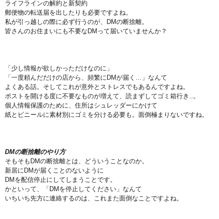
ライフラインの解約と新契約
郵便物の転送届を出したりも必要ですよね。
私が引っ越しの際に必ず行うのが、DMの断捨離。
皆さんのお住まいにも不要なDMって届いていませんか？
「少し情報が欲しかっただけなのに」
「一度頼んだだけの店から、頻繁にDMが届く…」なんて
よくある話。そしてこれが意外とストレスでもあるんですよね。
ポストを開ける度に不要なものが増えて、読まずしてゴミ箱行き..。
個人情報保護のために、住所はシュレッダーにかけて
紙とビニールに素材別にゴミを分ける必要も。面倒極まりないですね。
DMの断捨離のやり方
そもそもDMの断捨離とは、どういうことなのか。
新居にDMが届くことのないように
DMを配信停止にしてしまうことです。
かといって、「DMを停止してください」なんて
いちいち先方に連絡するのは、これまた面倒なことですよね。