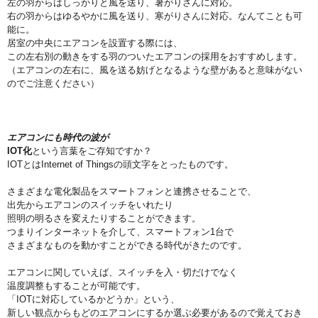
左の羽からはしっかりと風を送り、暑がりさんに対応。
右の羽からはゆるやかに風を送り、寒がりさんに対応。なんてことも可
能に。
居室の中央にエアコンを設置する際には、
この左右別の動きをする羽のついたエアコンの採用をおすすめします。
（エアコンの左右に、風を送る妨げとなるような壁があると意味がない
のでご注意ください）
エアコンにも時代の波が
IOT化
という言葉をご存知ですか？
IOTとはInternet of Thingsの頭文字をとったものです。
さまざまな電化製品をスマートフォンと連携させることで、
出先からエアコンのスイッチをいれたり
照明の明るさを変えたりすることができます。
つまりインターネットを介して、スマートフォン1台で
さまざまなものを動かすことができる時代がきたのです。
エアコンに関していえば、スイッチを入・切だけでなく
温度調整もすることが可能です。
「IOTに対応しているかどうか」という、
新しい観点からもどのエアコンにするか選ぶ必要があるので覚えておき