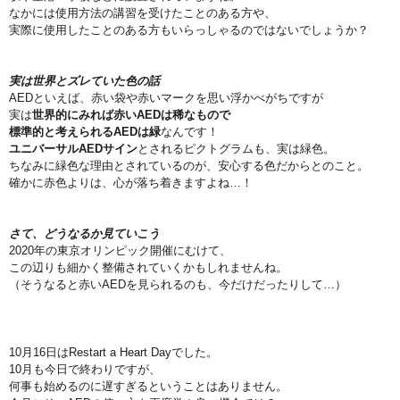
なかには使用方法の講習を受けたことのある方や、
実際に使用したことのある方もいらっしゃるのではないでしょうか？
実は世界とズレていた色の話
AEDといえば、赤い袋や赤いマークを思い浮かべがちですが
実は
世界的にみれば赤いAEDは稀なもので
標準的と考えられるAEDは緑
なんです！
ユニバーサルAEDサイン
とされるピクトグラムも、実は緑色。
ちなみに緑色な理由とされているのが、安心する色だからとのこと。
確かに赤色よりは、心が落ち着きますよね…！
さて、どうなるか見ていこう
2020年の東京オリンピック開催にむけて、
この辺りも細かく整備されていくかもしれませんね。
（そうなると赤いAEDを見られるのも、今だけだったりして…）
10月16日はRestart a Heart Dayでした。
10月も今日で終わりですが、
何事も始めるのに遅すぎるということはありません。