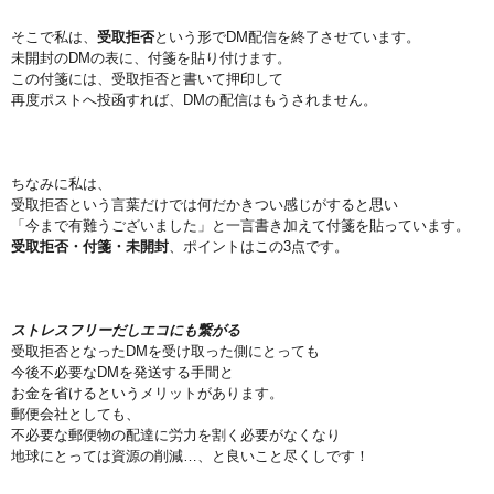
そこで私は、
受取拒否
という形でDM配信を終了させています。
未開封のDMの表に、付箋を貼り付けます。
この付箋には、受取拒否と書いて押印して
再度ポストへ投函すれば、DMの配信はもうされません。
ちなみに私は、
受取拒否という言葉だけでは何だかきつい感じがすると思い
「今まで有難うございました」と一言書き加えて付箋を貼っています。
受取拒否・付箋・未開封
、ポイントはこの3点です。
ストレスフリーだしエコにも繋がる
受取拒否となったDMを受け取った側にとっても
今後不必要なDMを発送する手間と
お金を省けるというメリットがあります。
郵便会社としても、
不必要な郵便物の配達に労力を割く必要がなくなり
地球にとっては資源の削減…、と良いこと尽くしです！